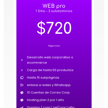
WEB pro
1 Sitio - 2 subdominios
$720
Pago único
Desarrollo web corporativo o
ecommerce
Carga de hasta 50 productos
Hasta 15 subpáginas
enlace a redes y Whatsapp
10 Cuentas de Correo Corp.
Hosting plan 2 por 1 año
Dominio (.com | .net) por 1 año