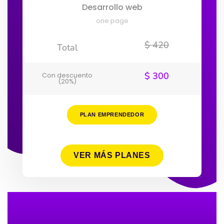
Desarrollo web
one page
$ 420
Total
$ 300
Con descuento
(20%)
PLAN EMPRENDEDOR
VER MÁS PLANES